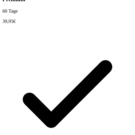
60 Tage
39,95
€